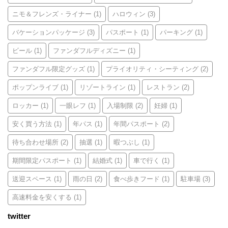
ニモ＆フレンズ・ライナー
(1)
ハロウィン
(3)
バケーションパッケージ
(3)
パスポート
(1)
パーキング
(1)
ビール
(1)
ファンダフルディズニー
(1)
ファンダフル限定グッズ
(1)
プライオリティ・シーティング
(2)
ポップンライブ
(1)
リゾートライン
(1)
レストラン
(2)
ロッカー
(1)
一眼レフ
(1)
入場制限
(2)
妊婦
(1)
安く買う方法
(1)
年パス
(1)
年間パスポート
(2)
待ち合わせ場所
(2)
抽選
(1)
暇つぶし
(1)
期間限定パスポート
(1)
結婚式
(1)
車で行く
(1)
送迎スペース
(1)
雨の日
(2)
食べ歩きフード
(1)
駐車場
(3)
高速料金を安くする
(1)
twitter