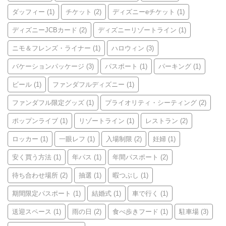
ダッフィー
(1)
チケット
(2)
ディズニーeチケット
(1)
ディズニーJCBカード
(2)
ディズニーリゾートライン
(1)
ニモ＆フレンズ・ライナー
(1)
ハロウィン
(3)
バケーションパッケージ
(3)
パスポート
(1)
パーキング
(1)
ビール
(1)
ファンダフルディズニー
(1)
ファンダフル限定グッズ
(1)
プライオリティ・シーティング
(2)
ポップンライブ
(1)
リゾートライン
(1)
レストラン
(2)
ロッカー
(1)
一眼レフ
(1)
入場制限
(2)
妊婦
(1)
安く買う方法
(1)
年パス
(1)
年間パスポート
(2)
待ち合わせ場所
(2)
抽選
(1)
暇つぶし
(1)
期間限定パスポート
(1)
結婚式
(1)
車で行く
(1)
送迎スペース
(1)
雨の日
(2)
食べ歩きフード
(1)
駐車場
(3)