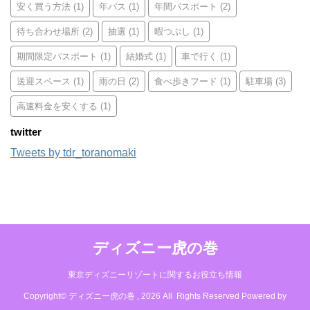
安く買う方法
(1)
年パス
(1)
年間パスポート
(2)
待ち合わせ場所
(2)
抽選
(1)
暇つぶし
(1)
期間限定パスポート
(1)
結婚式
(1)
車で行く
(1)
送迎スペース
(1)
雨の日
(2)
食べ歩きフード
(1)
駐車場
(3)
高速料金を安くする
(1)
twitter
Tweets by tdr_toranomaki
ディズニー虎の巻
東京ディズニーリゾートに関するお役立ち情報
Copyright© ディズニー虎の巻 , 2026 All Rights Reserved Powered by