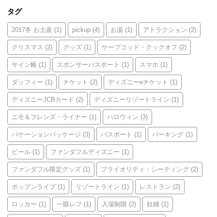
タグ
2017冬 お土産
(1)
pickup
(4)
お湯
(1)
アトラクション
(2)
クリスマス
(2)
グッズ
(1)
ケープコッド・クックオフ
(2)
サイン帳
(1)
スポンサーパスポート
(1)
スマホ
(1)
ダッフィー
(1)
チケット
(2)
ディズニーeチケット
(1)
ディズニーJCBカード
(2)
ディズニーリゾートライン
(1)
ニモ＆フレンズ・ライナー
(1)
ハロウィン
(3)
バケーションパッケージ
(3)
パスポート
(1)
パーキング
(1)
ビール
(1)
ファンダフルディズニー
(1)
ファンダフル限定グッズ
(1)
プライオリティ・シーティング
(2)
ポップンライブ
(1)
リゾートライン
(1)
レストラン
(2)
ロッカー
(1)
一眼レフ
(1)
入場制限
(2)
妊婦
(1)