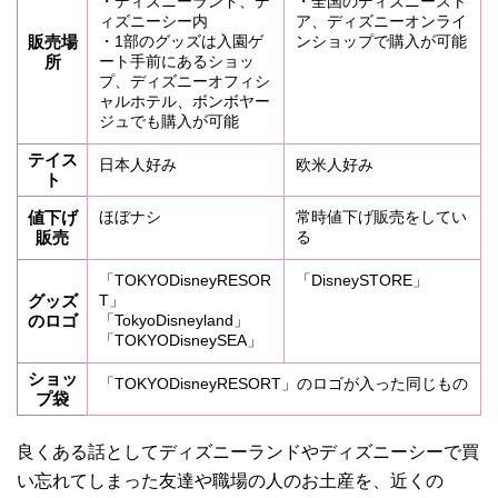
・ディズニーランド、デ
・全国のディズニースト
ィズニーシー内
ア、ディズニーオンライ
販売場
・1部のグッズは入園ゲ
ンショップで購入が可能
所
ート手前にあるショッ
プ、ディズニーオフィシ
ャルホテル、ボンボヤー
ジュでも購入が可能
テイス
日本人好み
欧米人好み
ト
値下げ
ほぼナシ
常時値下げ販売をしてい
販売
る
「TOKYODisneyRESOR
「DisneySTORE」
グッズ
T」
のロゴ
「TokyoDisneyland」
「TOKYODisneySEA」
ショッ
「TOKYODisneyRESORT」のロゴが入った同じもの
プ袋
良くある話としてディズニーランドやディズニーシーで買
い忘れてしまった友達や職場の人のお土産を、近くの